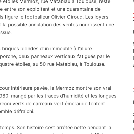
e étoiles Mermoz, rue Matabiau à Toulouse, reste
que entre son exploitant et une quarantaine de
 figure le footballeur Olivier Giroud. Les loyers
et la possible annulation des ventes nourrissent une
issue.
 briques blondes d’un immeuble à l’allure
orche, deux panneaux verticaux fatigués par le
uatre étoiles, au 50 rue Matabiau, à Toulouse.
 cour intérieure pavée, le Mermoz montre son vrai
980, mangé par les traces d’humidité et les longues
ns recouverts de carreaux vert émeraude tentent
emble défraîchi.
gtemps. Son histoire s’est arrêtée nette pendant la