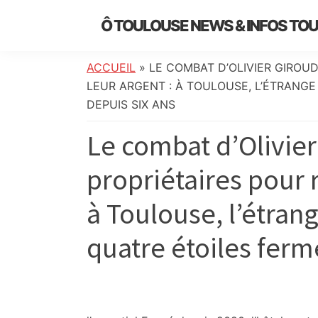
Skip
Skip
Skip
Skip
Ô TOULOUSE NEWS & INFOS TO
to
to
to
to
essentiel
primary
main
primary
footer
de
navigation
content
sidebar
ACCUEIL
»
LE COMBAT D’OLIVIER GIROU
l’actualité
LEUR ARGENT : À TOULOUSE, L’ÉTRANG
toulousaine
DEPUIS SIX ANS
:
Le combat d’Olivier
info
locale,
propriétaires pour 
société,
culture,
à Toulouse, l’étran
politique,
météo,
quatre étoiles ferm
faits
divers
et
initiatives