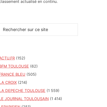
classement actualisé en continu.
Rechercher
sur
ce
site
ACTU.FR
(152)
BFM TOULOUSE
(62)
FRANCE BLEU
(505)
LA CROIX
(214)
LA DEPECHE TOULOUSE
(1 559)
LE JOURNAL TOULOUSAIN
(1 414)
LEPARISIEN
(251)