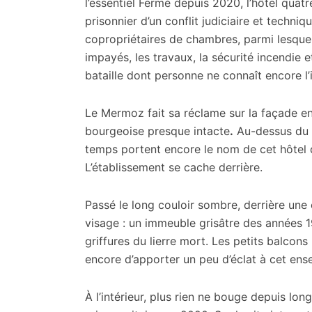
citoyennes
l’essentiel
Fermé depuis 2020, l’hôtel quatr
prisonnier d’un conflit judiciaire et techni
copropriétaires de chambres, parmi lesquels
impayés, les travaux, la sécurité incendie 
bataille dont personne ne connaît encore l’
Le Mermoz fait sa réclame sur la façade en
bourgeoise presque intacte
.
Au-dessus du p
temps portent encore le nom de cet hôtel q
L’établissement se cache derrière.
Passé le long couloir sombre, derrière une
visage : un immeuble grisâtre des années 1
griffures du lierre mort. Les petits balco
encore d’apporter un peu d’éclat à cet ens
À l’intérieur, plus rien ne bouge depuis lon