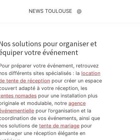
NEWS TOULOUSE
@
Primary
Sidebar
Nos solutions pour organiser et
équiper votre événement
Pour préparer votre événement, retrouvez
nos différents sites spécialisés : la
location
de tente de réception
pour créer un espace
couvert adapté à votre réception, les
tentes nomades
pour une installation plus
originale et modulable, notre
agence
événementielle
pour l’organisation et la
coordination de vos événements, ainsi que
nos solutions de
tente de mariage
pour
aménager une réception élégante en