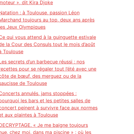
moteur », dit Kira Djoke
Natation : à Toulouse, passion Léon
Marchand toujours au top, deux ans après
les Jeux Olympiques
Ce qui vous attend à la guinguette estivale
de la Cour des Consuls tout le mois d’août
à Toulouse
Les secrets d’un barbecue réussi : nos
recettes pour se régaler tout l’été avec une
côte de bœuf, des merguez ou de la
saucisse de Toulouse
Concerts annulés, jams stoppées :
pourquoi les bars et les petites salles de
concert peinent à survivre face aux normes
et aux plaintes à Toulouse
DECRYPTAGE. « Je me baigne toujours
nue, chez moi, dans ma piscine » : où les