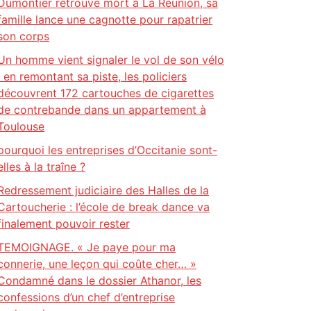
Dumontier retrouvé mort à La Réunion, sa
famille lance une cagnotte pour rapatrier
son corps
Un homme vient signaler le vol de son vélo
: en remontant sa piste, les policiers
découvrent 172 cartouches de cigarettes
de contrebande dans un appartement à
Toulouse
pourquoi les entreprises d’Occitanie sont-
elles à la traîne ?
Redressement judiciaire des Halles de la
Cartoucherie : l’école de break dance va
finalement pouvoir rester
TEMOIGNAGE. « Je paye pour ma
connerie, une leçon qui coûte cher… »
Condamné dans le dossier Athanor, les
confessions d’un chef d’entreprise