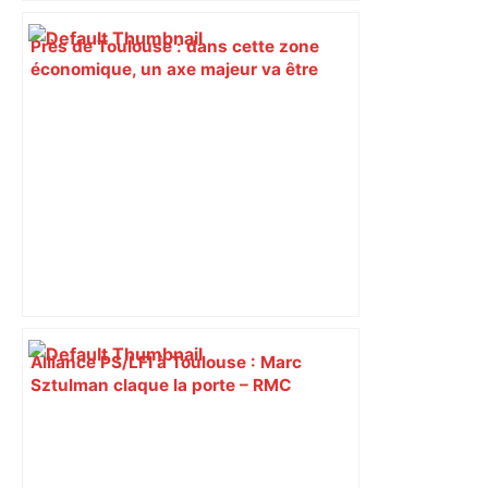
Près de Toulouse : dans cette zone
économique, un axe majeur va être
fermé en fin de soirée, voici les
déviations – Actu.fr
Alliance PS/LFI à Toulouse : Marc
Sztulman claque la porte – RMC