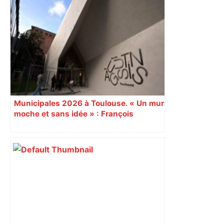
Après la fusion avec la liste PS
Toulouse, le candidat LFI salue "une
dynamique qui nous oblige à la
responsabilité" – Franceinfo
Municipales 2026 à Toulouse. « Un mur
moche et sans idée » : François
Piquemal (LFI), un détracteur de plus
du nouvel accueil du musée des
Augustins