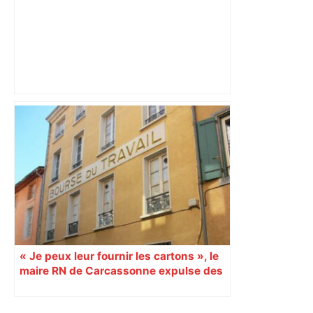
Le bar Le Rouge et Noir va rouvrir à
Toulouse : la fille du patron décédé
retrouve une lettre de son père et
décide de reprendre l’institution –
ladepeche.fr
« Je peux leur fournir les cartons », le
maire RN de Carcassonne expulse des
syndicats