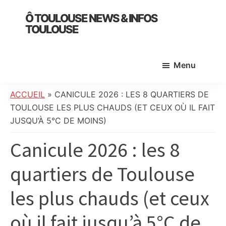
Skip
Skip
Skip
Ô TOULOUSE NEWS & INFOS
to
to
to
TOULOUSE
main
primary
footer
essentiel
content
sidebar
de
Menu
l’actualité
toulousaine
:
ACCUEIL
»
CANICULE 2026 : LES 8 QUARTIERS DE
info
TOULOUSE LES PLUS CHAUDS (ET CEUX OÙ IL FAIT
locale,
JUSQU’À 5°C DE MOINS)
société,
Canicule 2026 : les 8
culture,
politique,
quartiers de Toulouse
météo,
faits
les plus chauds (et ceux
divers
et
où il fait jusqu’à 5°C de
initiatives