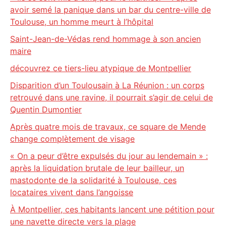
avoir semé la panique dans un bar du centre-ville de
Toulouse, un homme meurt à l’hôpital
Saint-Jean-de-Védas rend hommage à son ancien
maire
découvrez ce tiers-lieu atypique de Montpellier
Disparition d’un Toulousain à La Réunion : un corps
retrouvé dans une ravine, il pourrait s’agir de celui de
Quentin Dumontier
Après quatre mois de travaux, ce square de Mende
change complètement de visage
« On a peur d’être expulsés du jour au lendemain » :
après la liquidation brutale de leur bailleur, un
mastodonte de la solidarité à Toulouse, ces
locataires vivent dans l’angoisse
À Montpellier, ces habitants lancent une pétition pour
une navette directe vers la plage