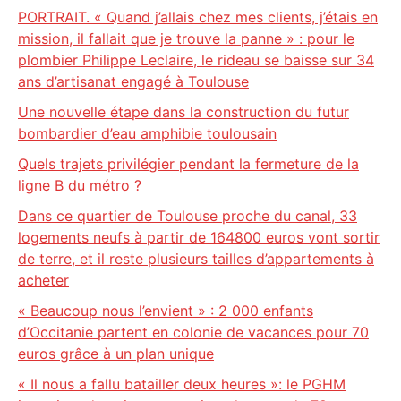
PORTRAIT. « Quand j’allais chez mes clients, j’étais en
mission, il fallait que je trouve la panne » : pour le
plombier Philippe Leclaire, le rideau se baisse sur 34
ans d’artisanat engagé à Toulouse
Une nouvelle étape dans la construction du futur
bombardier d’eau amphibie toulousain
Quels trajets privilégier pendant la fermeture de la
ligne B du métro ?
Dans ce quartier de Toulouse proche du canal, 33
logements neufs à partir de 164800 euros vont sortir
de terre, et il reste plusieurs tailles d’appartements à
acheter
« Beaucoup nous l’envient » : 2 000 enfants
d’Occitanie partent en colonie de vacances pour 70
euros grâce à un plan unique
« Il nous a fallu batailler deux heures »: le PGHM