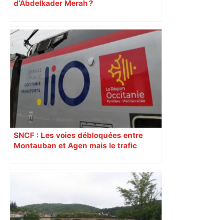
d’Abdelkader Merah ?
SNCF : Les voies débloquées entre
Montauban et Agen mais le trafic
toujours perturbé entre Toulouse, Agen
et Auch