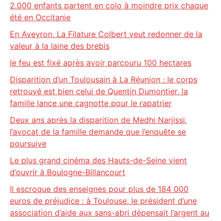
2.000 enfants partent en colo à moindre prix chaque
été en Occitanie
En Aveyron, La Filature Colbert veut redonner de la
valeur à la laine des brebis
le feu est fixé après avoir parcouru 100 hectares
Disparition d’un Toulousain à La Réunion : le corps
retrouvé est bien celui de Quentin Dumontier, la
famille lance une cagnotte pour le rapatrier
Deux ans après la disparition de Medhi Narjissi,
l’avocat de la famille demande que l’enquête se
poursuive
Le plus grand cinéma des Hauts-de-Seine vient
d’ouvrir à Boulogne-Billancourt
Il escroque des enseignes pour plus de 184 000
euros de préjudice : à Toulouse, le président d’une
association d’aide aux sans-abri dépensait l’argent au