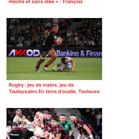
moche et sans idée » : François
Piquemal (LFI), un détracteur de plus
du nouvel accueil du musée des
Augustins
Rugby : jeu de mains, jeu de
Toulousains En terre d’ovalie, Toulouse
est capitale avec son club, le Stade
toulousain, accumulant les titres, mais
revendiquant surtout son art du jeu en
mouvement, vif et spectaculaire.
Décryptage. Série (4 / 10)