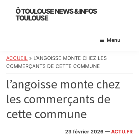
Skip
Skip
Skip
Ô TOULOUSE NEWS & INFOS
to
to
to
TOULOUSE
main
primary
footer
essentiel
content
sidebar
de
Menu
l’actualité
toulousaine
:
ACCUEIL
»
L’ANGOISSE MONTE CHEZ LES
info
COMMERÇANTS DE CETTE COMMUNE
locale,
l’angoisse monte chez
société,
culture,
les commerçants de
politique,
météo,
cette commune
faits
divers
et
23 février 2026
—
ACTU.FR
initiatives