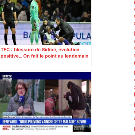
« La Croix » a participé en septembre à
sa septième édition, du Mont-Saint-
Michel à Toulouse.
TFC : blessure de Sidibé, évolution
positive… On fait le point au lendemain
du fait de jeu dont a été victime le
défenseur toulousain