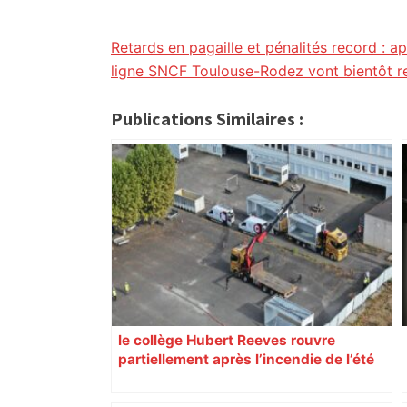
citoyennes
Retards en pagaille et pénalités record : a
ligne SNCF Toulouse-Rodez vont bientôt r
Publications Similaires :
le collège Hubert Reeves rouvre
partiellement après l’incendie de l’été