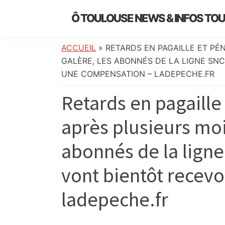
Skip
Skip
Skip
Skip
Ô TOULOUSE NEWS & INFOS TO
to
to
to
to
essentiel
primary
main
primary
footer
de
navigation
content
sidebar
ACCUEIL
»
RETARDS EN PAGAILLE ET PÉN
l’actualité
GALÈRE, LES ABONNÉS DE LA LIGNE SN
toulousaine
UNE COMPENSATION – LADEPECHE.FR
:
Retards en pagaille 
info
locale,
après plusieurs moi
société,
culture,
abonnés de la lign
politique,
météo,
vont bientôt recev
faits
divers
ladepeche.fr
et
initiatives