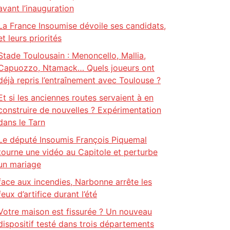
avant l’inauguration
La France Insoumise dévoile ses candidats,
et leurs priorités
Stade Toulousain : Menoncello, Mallia,
Capuozzo, Ntamack… Quels joueurs ont
déjà repris l’entraînement avec Toulouse ?
Et si les anciennes routes servaient à en
construire de nouvelles ? Expérimentation
dans le Tarn
Le député Insoumis François Piquemal
tourne une vidéo au Capitole et perturbe
un mariage
face aux incendies, Narbonne arrête les
feux d’artifice durant l’été
Votre maison est fissurée ? Un nouveau
dispositif testé dans trois départements