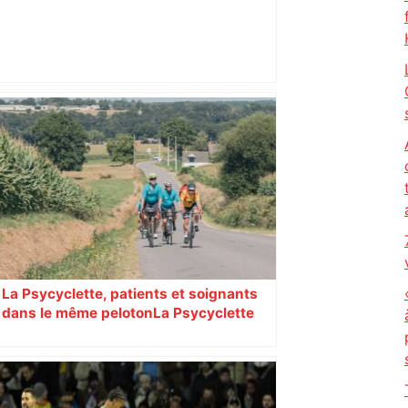
Ligue 1 : Toulouse est fou de rage –
Foot Mercato
La Psycyclette, patients et soignants
dans le même peloton​​​​​​ La Psycyclette
est une randonnée à vélo de plus de
1000 kilomètres mêlant des personnes
vivant avec des troubles psychiques,
des soignants et des cyclotouristes.