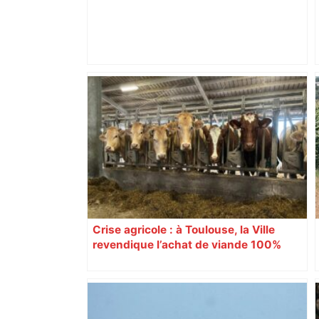
Top 14: comment Perpignan a une
nouvelle fois fait tomber Toulouse? –
RMC Sport
Crise agricole : à Toulouse, la Ville
revendique l’achat de viande 100%
Sud-Ouest pour les cantines