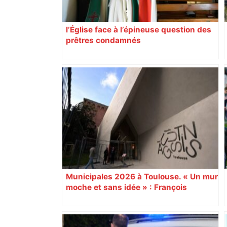
l’Église face à l’épineuse question des
prêtres condamnés
Municipales 2026 à Toulouse. « Un mur
moche et sans idée » : François
Piquemal (LFI), un détracteur de plus
du nouvel accueil du musée des
Augustins