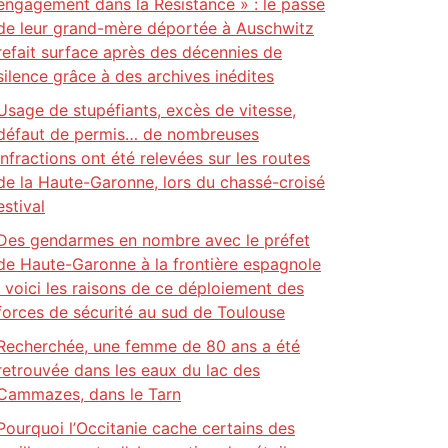
engagement dans la Résistance » : le passé
de leur grand-mère déportée à Auschwitz
refait surface après des décennies de
silence grâce à des archives inédites
Usage de stupéfiants, excès de vitesse,
défaut de permis… de nombreuses
infractions ont été relevées sur les routes
de la Haute-Garonne, lors du chassé-croisé
estival
Des gendarmes en nombre avec le préfet
de Haute-Garonne à la frontière espagnole
: voici les raisons de ce déploiement des
forces de sécurité au sud de Toulouse
Recherchée, une femme de 80 ans a été
retrouvée dans les eaux du lac des
Cammazes, dans le Tarn
Pourquoi l’Occitanie cache certains des