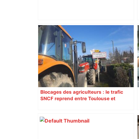
DIRECT. Colère des agriculteurs :
mobilisation agricole à Toulouse ce
samedi, 113 vaches abattues en Ariège
– ladepeche.fr
Blocages des agriculteurs : le trafic
SNCF reprend entre Toulouse et
Narbonne après 48 heures de paralysie