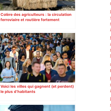
Colère des agriculteurs : la circulation
ferroviaire et routière fortement
perturbée en Haute-Garonne, l’A61
bloquée
Voici les villes qui gagnent (et perdent)
le plus d’habitants