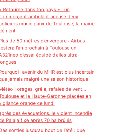
« Retourne dans ton pays » : un
commerçant ambulant accuse deux
policiers municipaux de Toulouse, la mairie
dément
Plus de 50 mètres d’envergure : Airbus
testera l’an prochain à Toulouse un
A321neo d’essai équipé d’ailes ultra-
longues
Pourquoi l’avenir du MHR est plus incertain
que jamais malgré une saison historique
Météo : orages, grêle, rafales de vent…
Toulouse et la Haute-Garonne placées en
vigilance orange ce lundi
après des évacuations, le violent incendie
de Palaja fixé après 70 ha brûlés
Des sorties jusqu’au bout de l’été : que