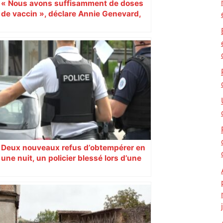
« Nous avons suffisamment de doses
de vaccin », déclare Annie Genevard,
ministre de l’Agriculture
Deux nouveaux refus d’obtempérer en
une nuit, un policier blessé lors d’une
course poursuite dénonce « un
phénomène récurrent »