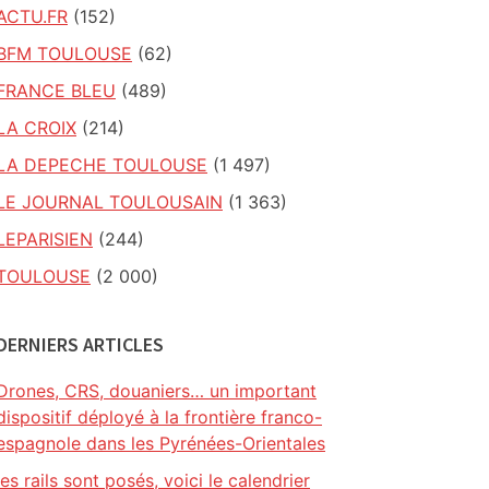
ACTU.FR
(152)
BFM TOULOUSE
(62)
FRANCE BLEU
(489)
LA CROIX
(214)
LA DEPECHE TOULOUSE
(1 497)
LE JOURNAL TOULOUSAIN
(1 363)
LEPARISIEN
(244)
TOULOUSE
(2 000)
DERNIERS ARTICLES
Drones, CRS, douaniers… un important
dispositif déployé à la frontière franco-
espagnole dans les Pyrénées-Orientales
les rails sont posés, voici le calendrier