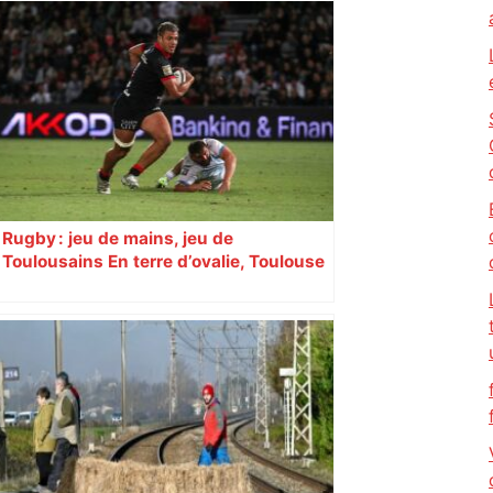
Rugby : jeu de mains, jeu de
Toulousains En terre d’ovalie, Toulouse
est capitale avec son club, le Stade
toulousain, accumulant les titres, mais
revendiquant surtout son art du jeu en
mouvement, vif et spectaculaire.
Décryptage. Série (4 / 10)