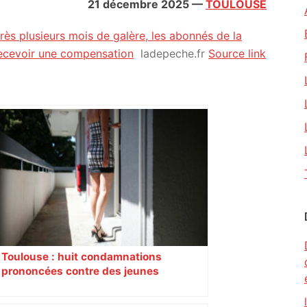
21 décembre 2025
—
TOULOUSE
près plusieurs mois de galère, les abonnés de la
ecevoir une compensation
ladepeche.fr
Source link
Toulouse : huit condamnations
prononcées contre des jeunes
impliqués dans la prostitution
d’adolescentes