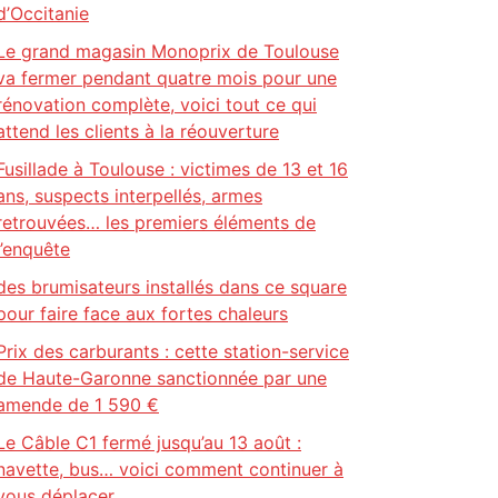
d’Occitanie
Le grand magasin Monoprix de Toulouse
va fermer pendant quatre mois pour une
rénovation complète, voici tout ce qui
attend les clients à la réouverture
Fusillade à Toulouse : victimes de 13 et 16
ans, suspects interpellés, armes
retrouvées… les premiers éléments de
l’enquête
des brumisateurs installés dans ce square
pour faire face aux fortes chaleurs
Prix des carburants : cette station-service
de Haute-Garonne sanctionnée par une
amende de 1 590 €
Le Câble C1 fermé jusqu’au 13 août :
navette, bus… voici comment continuer à
vous déplacer