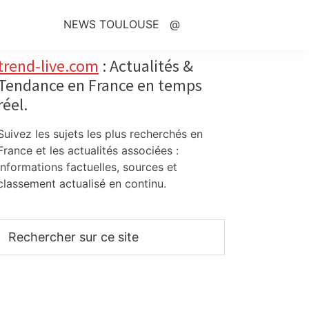
NEWS TOULOUSE
@
Primary
trend-live.com
: Actualités &
Tendance en France en temps
Sidebar
réel.
Suivez les sujets les plus recherchés en
France et les actualités associées :
informations factuelles, sources et
classement actualisé en continu.
Rechercher
sur
ce
site