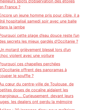
meilleurs spots d’observation des étoiles
en France ?
Encore un jeune homme pris pour cible, il a
été hospitalisé samedi soir avec une balle
dans la jambe
Pourquoi cette plage d’eau douce reste l’un
des secrets les mieux gardés d’Occitanie ?
Un motard grièvement blessé lors d’un
choc violent avec une voiture
Pourquoi ces chapelles perchées
d’Occitanie offrent des panoramas à
couper le souffle ?
Au cœur du centre-ville de Toulouse, de
petites doses de cocaïne aidaient les
marginaux… Curieusement, devant leurs
juges, les dealers ont perdu la mémoire