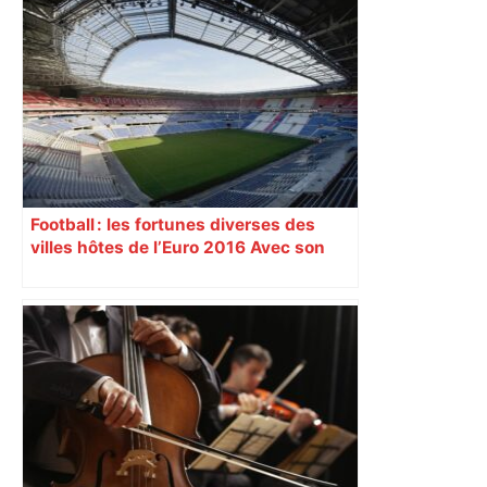
Football : les fortunes diverses des
villes hôtes de l’Euro 2016 Avec son
nouveau « Grand Stade » inauguré
samedi 9 janvier, Lyon se prépare à
vivre un Euro exaltant grâce à un tirage
au sort favorable. Toutes les cités n’ont
pas été aussi gâtées.