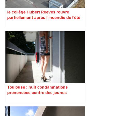
le collège Hubert Reeves rouvre
partiellement après l’incendie de l’été
Toulouse : huit condamnations
prononcées contre des jeunes
impliqués dans la prostitution
d’adolescentes