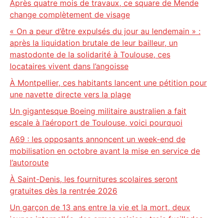
Après quatre mois de travaux, ce square de Mende
change complètement de visage
« On a peur d’être expulsés du jour au lendemain » :
après la liquidation brutale de leur bailleur, un
mastodonte de la solidarité à Toulouse, ces
locataires vivent dans l’angoisse
À Montpellier, ces habitants lancent une pétition pour
une navette directe vers la plage
Un gigantesque Boeing militaire australien a fait
escale à l’aéroport de Toulouse, voici pourquoi
A69 : les opposants annoncent un week-end de
mobilisation en octobre avant la mise en service de
l’autoroute
À Saint-Denis, les fournitures scolaires seront
gratuites dès la rentrée 2026
Un garçon de 13 ans entre la vie et la mort, deux