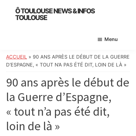
Skip
Skip
Skip
Ô TOULOUSE NEWS & INFOS
to
to
to
TOULOUSE
main
primary
footer
essentiel
content
sidebar
de
Menu
l’actualité
toulousaine
:
ACCUEIL
»
90 ANS APRÈS LE DÉBUT DE LA GUERRE
info
D’ESPAGNE, « TOUT N’A PAS ÉTÉ DIT, LOIN DE LÀ »
locale,
90 ans après le début de
société,
culture,
la Guerre d’Espagne,
politique,
météo,
« tout n’a pas été dit,
faits
divers
loin de là »
et
initiatives