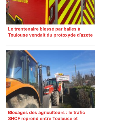
Le trentenaire blessé par balles à
Toulouse vendait du protoxyde d’azote
: les pistes des enquêteurs
Blocages des agriculteurs : le trafic
SNCF reprend entre Toulouse et
Narbonne après 48 heures de paralysie