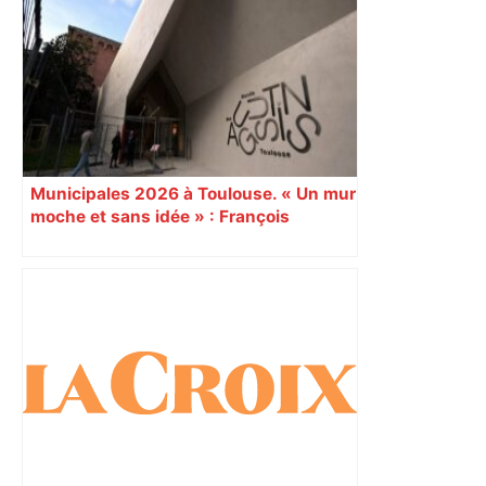
Municipales 2026 à Toulouse. « Un mur
moche et sans idée » : François
Piquemal (LFI), un détracteur de plus
du nouvel accueil du musée des
Augustins