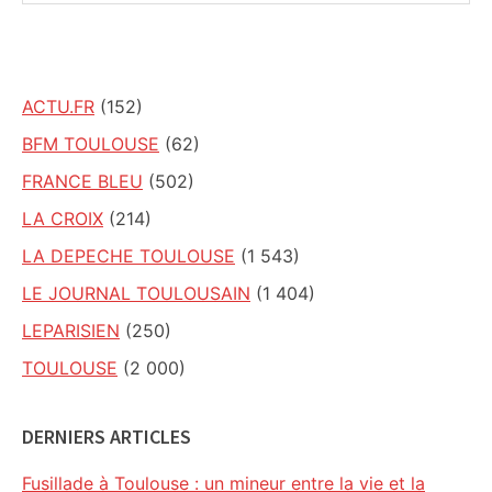
ce
site
ACTU.FR
(152)
BFM TOULOUSE
(62)
FRANCE BLEU
(502)
LA CROIX
(214)
LA DEPECHE TOULOUSE
(1 543)
LE JOURNAL TOULOUSAIN
(1 404)
LEPARISIEN
(250)
TOULOUSE
(2 000)
DERNIERS ARTICLES
Fusillade à Toulouse : un mineur entre la vie et la