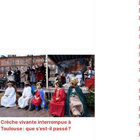
Incendie dans un entrepôt de
traitement des déchets près de
Toulouse : "Pas de pollution", assure
l'entreprise – Actu.fr
Crèche vivante interrompue à
Toulouse : que s’est-il passé ?