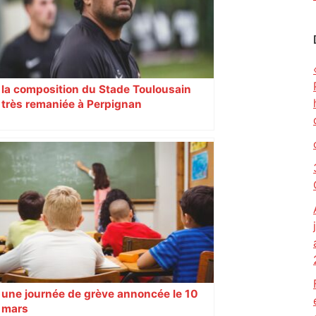
la composition du Stade Toulousain
très remaniée à Perpignan
une journée de grève annoncée le 10
mars