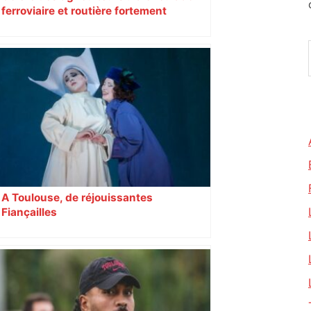
ferroviaire et routière fortement
perturbée en Haute-Garonne, l’A61
bloquée
A Toulouse, de réjouissantes
Fiançailles