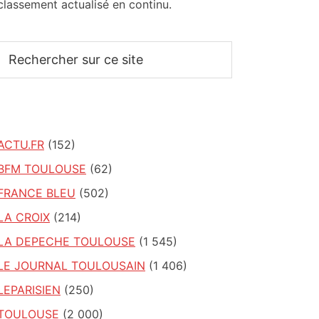
classement actualisé en continu.
Rechercher
sur
ce
site
ACTU.FR
(152)
BFM TOULOUSE
(62)
FRANCE BLEU
(502)
LA CROIX
(214)
LA DEPECHE TOULOUSE
(1 545)
LE JOURNAL TOULOUSAIN
(1 406)
LEPARISIEN
(250)
TOULOUSE
(2 000)