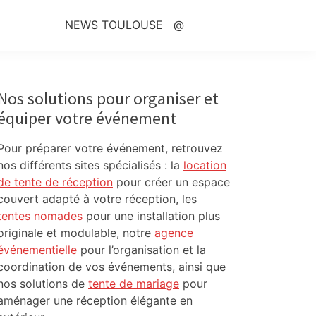
NEWS TOULOUSE
@
Primary
Sidebar
Nos solutions pour organiser et
équiper votre événement
Pour préparer votre événement, retrouvez
nos différents sites spécialisés : la
location
de tente de réception
pour créer un espace
couvert adapté à votre réception, les
tentes nomades
pour une installation plus
originale et modulable, notre
agence
événementielle
pour l’organisation et la
coordination de vos événements, ainsi que
nos solutions de
tente de mariage
pour
aménager une réception élégante en