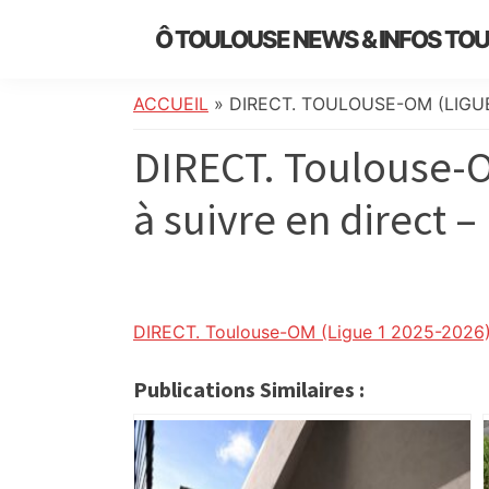
Skip
Skip
Skip
Skip
Ô TOULOUSE NEWS & INFOS TO
to
to
to
to
essentiel
primary
main
primary
footer
de
navigation
content
sidebar
ACCUEIL
»
DIRECT. TOULOUSE-OM (LIGUE
l’actualité
DIRECT. Toulouse-O
toulousaine
:
à suivre en direct –
info
locale,
société,
culture,
politique,
DIRECT. Toulouse-OM (Ligue 1 2025-2026) 
météo,
faits
Publications Similaires :
divers
et
initiatives