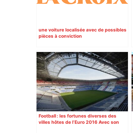
une voiture localisée avec de possibles
pièces à conviction
Football : les fortunes diverses des
villes hôtes de l’Euro 2016 Avec son
nouveau « Grand Stade » inauguré