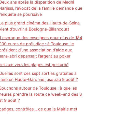
Deux ans après la disparition de Medhi
Narjissi, l’avocat de la famille demande que
l’enquête se poursuive
Le plus grand cinéma des Hauts-de-Seine
vient d’ouvrir à Boulogne-Billancourt
Il escroque des enseignes pour plus de 184
000 euros de préjudice : à Toulouse, le
président d’une association d’aide aux
sans-abri dépensait l’argent au poker
cet axe vers les plages est perturbé
Quelles sont ces sept sorties gratuites à
faire en Haute-Garonne jusqu’au 9 août ?
Bouchons autour de Toulouse : à quelles
heures prendre la route ce week-end des 8
et 9 août ?
badges, contrôles… ce que la Mairie met