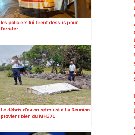
les policiers lui tirent dessus pour
l’arrêter
Le débris d’avion retrouvé à La Réunion
provient bien du MH370