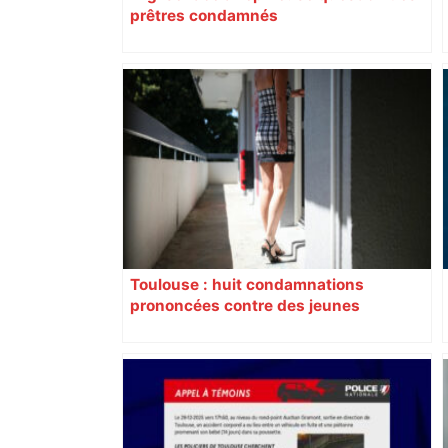
prêtres condamnés
Toulouse : huit condamnations
prononcées contre des jeunes
impliqués dans la prostitution
d’adolescentes