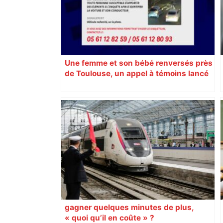
Une femme et son bébé renversés près
de Toulouse, un appel à témoins lancé
pour retrouver le véhicule en fuite
gagner quelques minutes de plus,
« quoi qu’il en coûte » ?