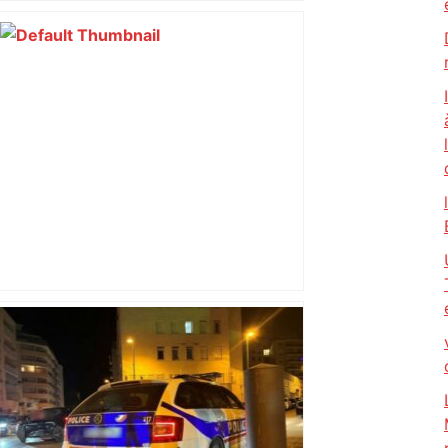
Près de 50 événements pour le Mois de
l’égalité à Toulouse : voici les temps
forts