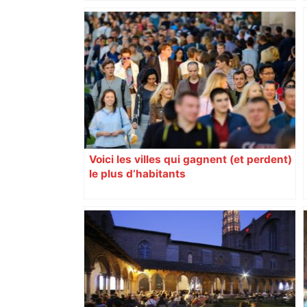
samedi 9 janvier, Lyon se prépare à
vivre un Euro exaltant grâce à un tirage
au sort favorable. Toutes les cités n’ont
pas été aussi gâtées.
Voici les villes qui gagnent (et perdent)
le plus d’habitants