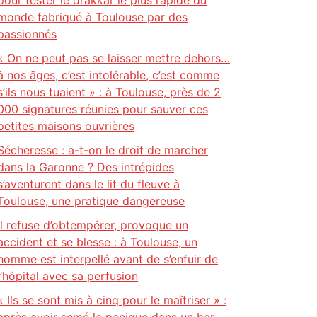
pour tester le drakkar le plus rapide du
monde fabriqué à Toulouse par des
passionnés
« On ne peut pas se laisser mettre dehors…
à nos âges, c’est intolérable, c’est comme
s’ils nous tuaient » : à Toulouse, près de 2
000 signatures réunies pour sauver ces
petites maisons ouvrières
Sécheresse : a-t-on le droit de marcher
dans la Garonne ? Des intrépides
s’aventurent dans le lit du fleuve à
Toulouse, une pratique dangereuse
Il refuse d’obtempérer, provoque un
accident et se blesse : à Toulouse, un
homme est interpellé avant de s’enfuir de
l’hôpital avec sa perfusion
« Ils se sont mis à cinq pour le maîtriser » :