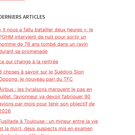
DERNIERS ARTICLES
« Il nous a fallu batailler deux heures »: le
PGHM intervient de nuit pour sortir un
homme de 78 ans tombé dans un ravin
durant sa promenade
ce qui change à la rentrée
3 choses à savoir sur le Suédois Sion
Oppong, le nouveau pari du TFC
Airbus : les livraisons marquent le pas en
juillet, l’avionneur va devoir fabriquer 90
avions par mois pour tenir son objectif de
2026
Fusillade à Toulouse : un mineur entre la vie
et la mort, deux suspects mis en examen