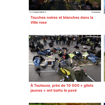
Touches noires et blanches dans la
Ville rose
À Toulouse, près de 10 000 « gilets
jaunes » ont battu le pavé