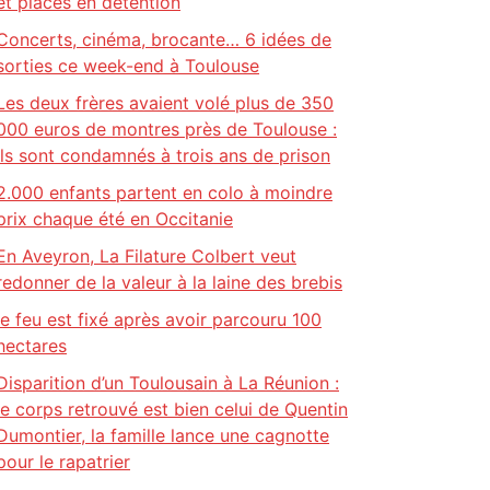
et placés en détention
Concerts, cinéma, brocante… 6 idées de
sorties ce week-end à Toulouse
Les deux frères avaient volé plus de 350
000 euros de montres près de Toulouse :
ils sont condamnés à trois ans de prison
2.000 enfants partent en colo à moindre
prix chaque été en Occitanie
En Aveyron, La Filature Colbert veut
redonner de la valeur à la laine des brebis
le feu est fixé après avoir parcouru 100
hectares
Disparition d’un Toulousain à La Réunion :
le corps retrouvé est bien celui de Quentin
Dumontier, la famille lance une cagnotte
pour le rapatrier