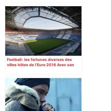
toulousain, accumulant les titres, mais
revendiquant surtout son art du jeu en
mouvement, vif et spectaculaire.
Décryptage. Série (4 / 10)
Football : les fortunes diverses des
villes hôtes de l’Euro 2016 Avec son
nouveau « Grand Stade » inauguré
samedi 9 janvier, Lyon se prépare à
vivre un Euro exaltant grâce à un tirage
au sort favorable. Toutes les cités n’ont
pas été aussi gâtées.