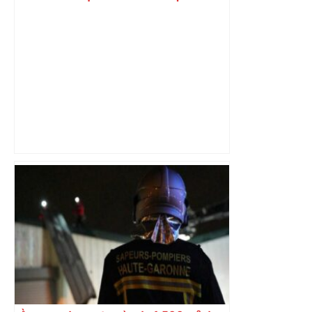
lanouvellerepublique.fr
les agriculteurs manifestent malgré les
interdictions