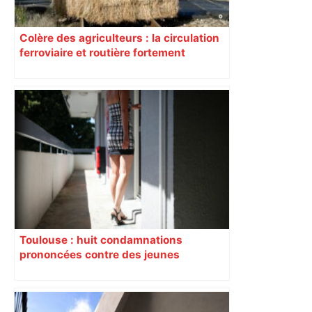
Colère des agriculteurs : la circulation
ferroviaire et routière fortement
perturbée en Haute-Garonne, l’A61
bloquée
Toulouse : huit condamnations
prononcées contre des jeunes
impliqués dans la prostitution
d’adolescentes