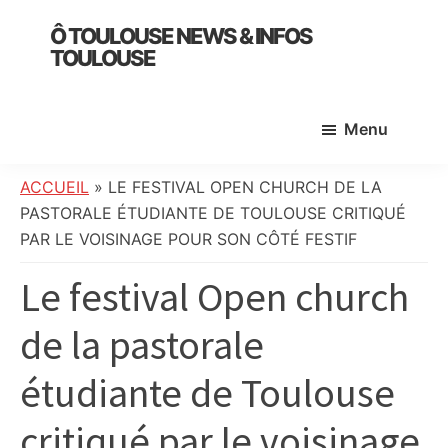
Skip
Skip
Skip
Ô TOULOUSE NEWS & INFOS
to
to
to
TOULOUSE
main
primary
footer
essentiel
content
sidebar
de
Menu
l’actualité
toulousaine
:
ACCUEIL
»
LE FESTIVAL OPEN CHURCH DE LA
info
PASTORALE ÉTUDIANTE DE TOULOUSE CRITIQUÉ
locale,
PAR LE VOISINAGE POUR SON CÔTÉ FESTIF
société,
Le festival Open church
culture,
politique,
de la pastorale
météo,
faits
étudiante de Toulouse
divers
et
critiqué par le voisinage
initiatives