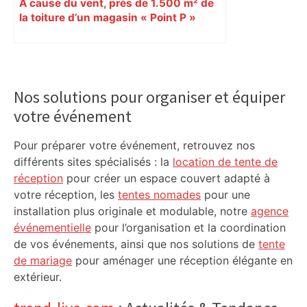
À cause du vent, près de 1.500 m² de
la toiture d’un magasin « Point P »
s’effondrent à Toulouse
Primary
Sidebar
Nos solutions pour organiser et équiper
votre événement
Pour préparer votre événement, retrouvez nos
différents sites spécialisés : la
location de tente de
réception
pour créer un espace couvert adapté à
votre réception, les
tentes nomades
pour une
installation plus originale et modulable, notre
agence
événementielle
pour l’organisation et la coordination
de vos événements, ainsi que nos solutions de
tente
de mariage
pour aménager une réception élégante en
extérieur.