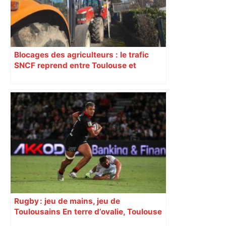
Blocages des agriculteurs : le trafic
SNCF reprend entre Toulouse et
Narbonne après 48 heures de paralysie
Rugby : jeu de mains, jeu de
Toulousains En terre d’ovalie, Toulouse
est capitale avec son club, le Stade